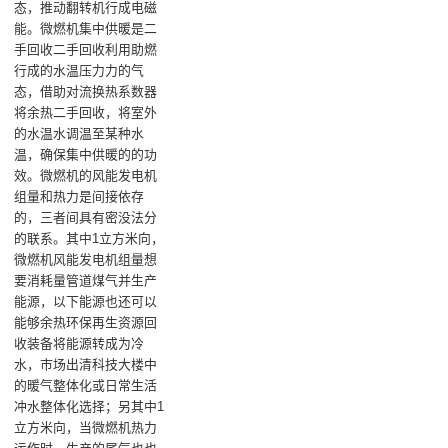
态，推动翻转机行成电磁
能。微燃机集中供暖是二
手回收二手回收利用助燃
行成的水温压力力的气
态，借助对流换热系数器
将余热二手回收，将室外
的水温水调温至某种水
温，确保集中供暖的的功
效。微燃机的风能发电机
组量和热力是间接依存
的，三者间具有密没法分
的联系。其中1立方米向，
微燃机风能发电机组量想
要消耗量管道煤气并生产
能源，以下能源也还可以
能够余热环保再生资源回
收装备将能源转成为冷
水，市场出清科技大楼中
的暖气整体化或日常生活
冲水整体化选择；另其中1
立方米向，当微燃机热力