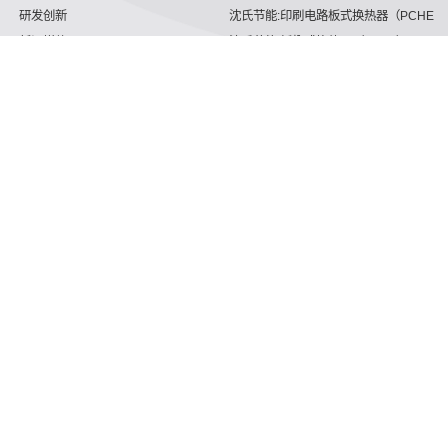
研发创新
沈氏节能:印刷电路板式换热器（PCHE）
新闻媒体
沈氏节能:板翅式换热器（PFHE）
沈氏节能
板壳换热器
微反应器
沈氏节能
服务支持
HVAC
沈氏服务
冷链/冷藏
下载文档
家电/食品
全球服务网络
绿色电力
定制服务
海工船舶
视频
氢能源
子公司
沈氏节能:航空 & 航天
杭州微控
动力总成
浙江微智源
工业气体
精细化工
明白他们