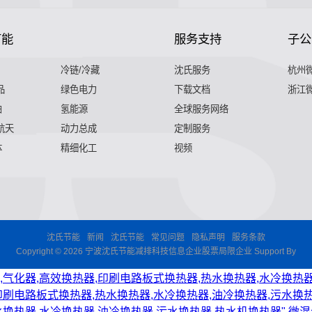
节能
服务支持
子公
冷链/冷藏
沈氏服务
杭州
品
绿色电力
下载文档
浙江
舶
氢能源
全球服务网络
 航天
动力总成
定制服务
体
精细化工
视频
沈氏节能
新闻
沈氏节能
常见问题
隐私声明
服务条款
Copyright © 2026 宁波沈氏节能减排科技信息企业股票局限企业 Support By
,气化器,高效换热器,印刷电路板式换热器,热水换热器,水冷换热器
印刷电路板式换热器,热水换热器,水冷换热器,油冷换热器,污水换热
水换热器,水冷换热器,油冷换热器,污水换热器,热水机换热器"
微混