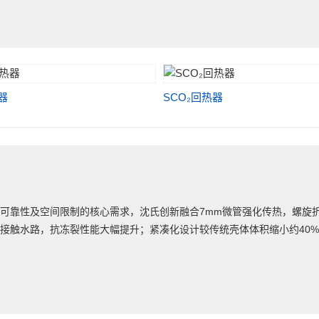
器
SCO₂回热器
可靠性及空间限制的核心需求，沈氏创新融合7mm微管强化传热，螺旋
触水路，抗冻裂性能大幅提升；紧凑化设计较传统壳体体积缩小约40%，严