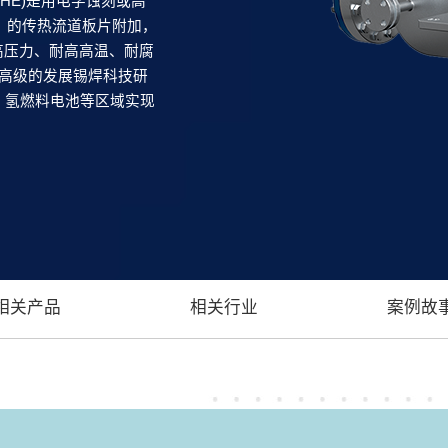
r ,PCHE)是用电学蚀刻或高
m）的传热流道板片附加，
高压力、耐高高温、耐腐
了高级的发展锡焊科技研
、氢燃料电池等区域实现
相关产品
相关行业
案例故