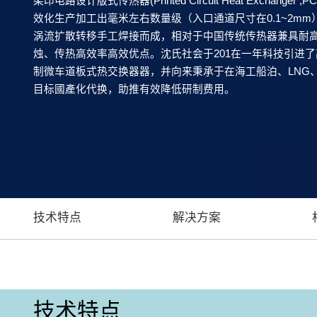
柔印电路设计版式传热器(Printed Circuit Heat Exchange
效化生产加工出毫米左右数量级（入口通道尺寸在0.1~2m
涡流扩散转移手工焊接而成，相对于中国传统传热器兼具耐
烛、传热高效率高效优点。沈氏社会于201在一年科技引进
制微车道板式热交换器器，并向来秉承于在海工船泊、LNG
目标國產化代换，助推有效降低研制费用。
技术特点
解决方案
技术特点