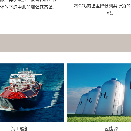
将CO₂的温差降低到其所须
循环的下步中此前增强其高温。
积。
海工船舶
氢能源