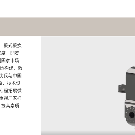
、板式板换
程度，開發
们国家市场
队伍构建，激
沈氏与中国
原、技术设
专程拓展微
重视厂家样
，提高素质