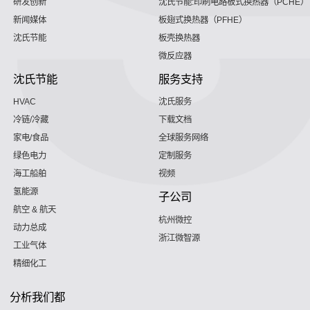
研发创新
沈氏节能:印刷电路板式换热器（PCHE）
新闻媒体
板翅式换热器（PFHE）
沈氏节能
板壳换热器
微反应器
沈氏节能
服务支持
HVAC
沈氏服务
冷链/冷藏
下载文档
家电/食品
全球服务网络
绿色电力
定制服务
海工船舶
视频
氢能源
子公司
航空 & 航天
杭州微控
动力总成
浙江微智源
工业气体
精细化工
分析我们都