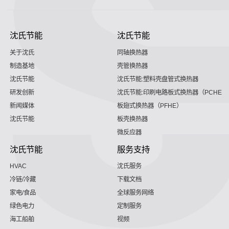
沈氏节能
沈氏节能
关于沈氏
同轴换热器
制造基地
壳管换热器
沈氏节能
沈氏节能:塑料壳盘管式换热器
研发创新
沈氏节能:印刷电路板式换热器（PCHE）
新闻媒体
板翅式换热器（PFHE）
沈氏节能
板壳换热器
微反应器
沈氏节能
服务支持
HVAC
沈氏服务
冷链/冷藏
下载文档
家电/食品
全球服务网络
绿色电力
定制服务
海工船舶
视频